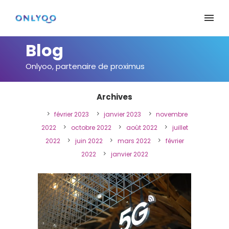
Blog
Onlyoo, partenaire de proximus
Archives
février 2023
janvier 2023
novembre
2022
octobre 2022
août 2022
juillet
2022
juin 2022
mars 2022
février
2022
janvier 2022